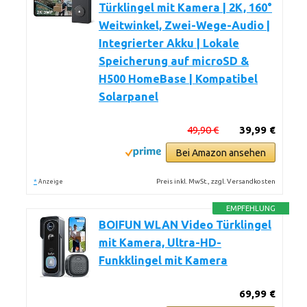
Türklingel mit Kamera | 2K, 160°
Weitwinkel, Zwei-Wege-Audio |
Integrierter Akku | Lokale
Speicherung auf microSD &
H500 HomeBase | Kompatibel
Solarpanel
49,90 €
39,99 €
Bei Amazon ansehen
*
Preis inkl. MwSt., zzgl. Versandkosten
Anzeige
EMPFEHLUNG
BOIFUN WLAN Video Türklingel
mit Kamera, Ultra-HD-
Funkklingel mit Kamera
69,99 €