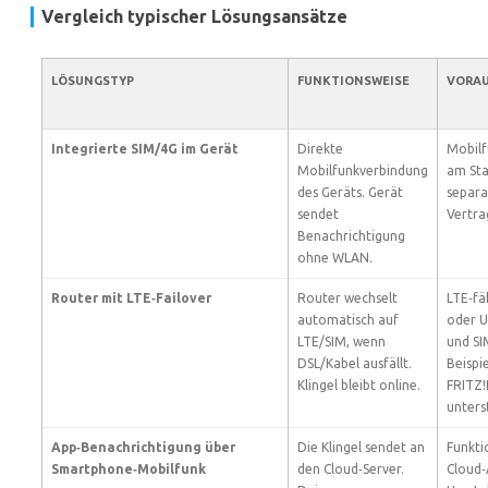
Vergleich typischer Lösungsansätze
LÖSUNGSTYP
FUNKTIONSWEISE
VORA
Integrierte SIM/4G im Gerät
Direkte
Mobil
Mobilfunkverbindung
am Sta
des Geräts. Gerät
separa
sendet
Vertra
Benachrichtigung
ohne WLAN.
Router mit LTE‑Failover
Router wechselt
LTE‑fä
automatisch auf
oder 
LTE/SIM, wenn
und SI
DSL/Kabel ausfällt.
Beispi
Klingel bleibt online.
FRITZ!
unters
App‑Benachrichtigung über
Die Klingel sendet an
Funkti
Smartphone‑Mobilfunk
den Cloud‑Server.
Cloud‑