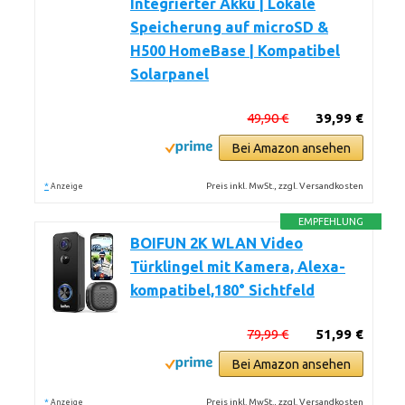
Integrierter Akku | Lokale
Speicherung auf microSD &
H500 HomeBase | Kompatibel
Solarpanel
49,90 €
39,99 €
Bei Amazon ansehen
*
Preis inkl. MwSt., zzgl. Versandkosten
Anzeige
EMPFEHLUNG
BOIFUN 2K WLAN Video
Türklingel mit Kamera, Alexa-
kompatibel,180° Sichtfeld
79,99 €
51,99 €
Bei Amazon ansehen
*
Preis inkl. MwSt., zzgl. Versandkosten
Anzeige