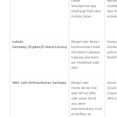
Deine
Herste
Smartphone‑App
mobile
empfängt Push über
dem S
mobile Daten.
erlaub
Lokale
Klingel oder Sensor
Kompat
Gateway‑/Zigbee/Z‑Wave‑Lösung
kommuniziert lokal
Hardw
mit einem Gateway.
option
Gateway alarmiert
Mobilf
per Mobilfunk oder
SMS.
SMS‑ oder Drittanbieter‑Gateway
Klingel oder
Home‑
Home‑Server löst
Cloud‑
über API ein SMS
Zugan
oder einen Anruf
SMS‑Ga
aus, wenn
Internetinstanz noch
erreichbar ist.