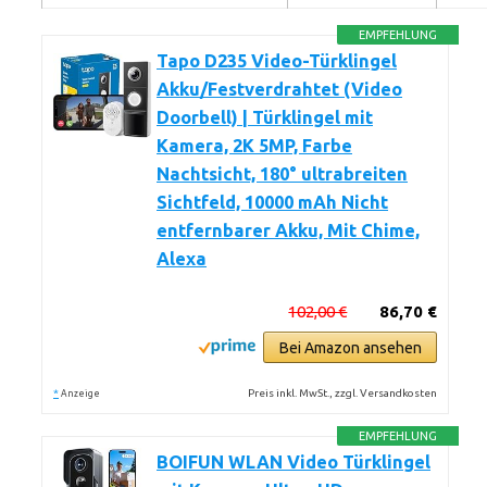
EMPFEHLUNG
Tapo D235 Video-Türklingel
Akku/Festverdrahtet (Video
Doorbell) | Türklingel mit
Kamera, 2K 5MP, Farbe
Nachtsicht, 180° ultrabreiten
Sichtfeld, 10000 mAh Nicht
entfernbarer Akku, Mit Chime,
Alexa
102,00 €
86,70 €
Bei Amazon ansehen
*
Preis inkl. MwSt., zzgl. Versandkosten
Anzeige
EMPFEHLUNG
BOIFUN WLAN Video Türklingel