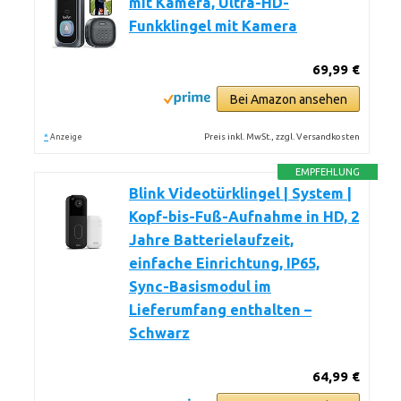
mit Kamera, Ultra-HD-
Funkklingel mit Kamera
69,99 €
Bei Amazon ansehen
*
Preis inkl. MwSt., zzgl. Versandkosten
Anzeige
EMPFEHLUNG
Blink Videotürklingel | System |
Kopf-bis-Fuß-Aufnahme in HD, 2
Jahre Batterielaufzeit,
einfache Einrichtung, IP65,
Sync-Basismodul im
Lieferumfang enthalten –
Schwarz
64,99 €