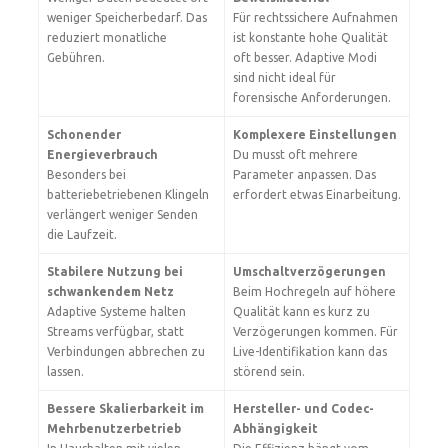
weniger Speicherbedarf. Das
Für rechtssichere Aufnahmen
reduziert monatliche
ist konstante hohe Qualität
Gebühren.
oft besser. Adaptive Modi
sind nicht ideal für
forensische Anforderungen.
Schonender
Komplexere Einstellungen
Energieverbrauch
Du musst oft mehrere
Besonders bei
Parameter anpassen. Das
batteriebetriebenen Klingeln
erfordert etwas Einarbeitung.
verlängert weniger Senden
die Laufzeit.
Stabilere Nutzung bei
Umschaltverzögerungen
schwankendem Netz
Beim Hochregeln auf höhere
Adaptive Systeme halten
Qualität kann es kurz zu
Streams verfügbar, statt
Verzögerungen kommen. Für
Verbindungen abbrechen zu
Live-Identifikation kann das
lassen.
störend sein.
Bessere Skalierbarkeit im
Hersteller- und Codec-
Mehrbenutzerbetrieb
Abhängigkeit