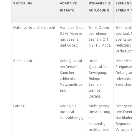
KRITERIUM
ADAPTIVE
DYNAMISCHE
SZENENB
BITRATE
AUFLÖSUNG
STREAMI
Datenverbrauch (typisch)
Variabel. Grob
Senkt Daten
Sehr niedr
0,3–2 Mbps je
bei ruhigen
Leerlauf.
nach Szene
Szenen. Oft
Events se
und Codec.
0,2–1,5 Mbps.
reduziert
Verbrauch
Bildqualität
Gute Qualität
Hohe
Sehr effiz
bei Bedarf.
Qualität bei
Ereignisse
Kann bei
Bewegung.
Detailgrad
schlechtem
Ruhige
relevante
Netz niedriger
Szenen
Bereichen
sein.
weniger
Details.
Latenz
Gering bis
Meist gering.
Sehr gerin
moderat.
Umschaltung
Live-Event
Netzabhängig.
kann
Nachladen
kurzzeitig
Regionen
sichtbar sein.
Verzöger