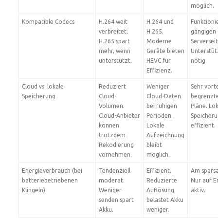
möglich.
Kompatible Codecs
H.264 weit
H.264 und
Funktioni
verbreitet.
H.265.
gängigen 
H.265 spart
Moderne
Serversei
mehr, wenn
Geräte bieten
Unterstü
unterstützt.
HEVC für
nötig.
Effizienz.
Cloud vs. lokale
Reduziert
Weniger
Sehr vorte
Speicherung
Cloud-
Cloud-Daten
begrenzte
Volumen.
bei ruhigen
Pläne. Lo
Cloud-Anbieter
Perioden.
Speicheru
können
Lokale
effizient.
trotzdem
Aufzeichnung
Rekodierung
bleibt
vornehmen.
möglich.
Energieverbrauch (bei
Tendenziell
Effizient.
Am spars
batteriebetriebenen
moderat.
Reduzierte
Nur auf E
Klingeln)
Weniger
Auflösung
aktiv.
senden spart
belastet Akku
Akku.
weniger.