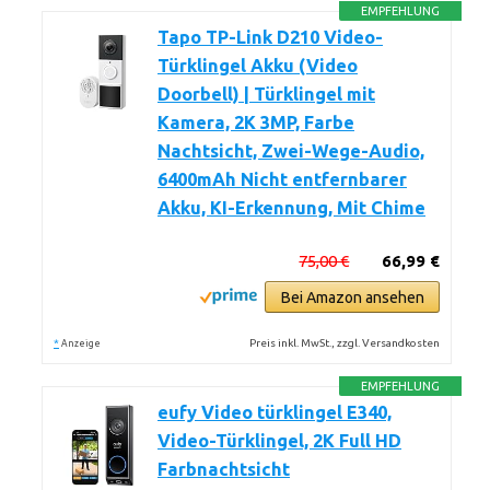
EMPFEHLUNG
Tapo TP-Link D210 Video-
Türklingel Akku (Video
Doorbell) | Türklingel mit
Kamera, 2K 3MP, Farbe
Nachtsicht, Zwei-Wege-Audio,
6400mAh Nicht entfernbarer
Akku, KI-Erkennung, Mit Chime
75,00 €
66,99 €
Bei Amazon ansehen
*
Preis inkl. MwSt., zzgl. Versandkosten
Anzeige
EMPFEHLUNG
eufy Video türklingel E340,
Video-Türklingel, 2K Full HD
Farbnachtsicht