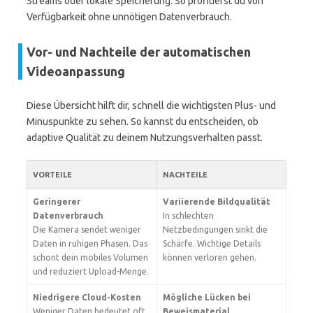
Streams oder lokale Speicherung. So profitierst du von
Verfügbarkeit ohne unnötigen Datenverbrauch.
Vor- und Nachteile der automatischen
Videoanpassung
Diese Übersicht hilft dir, schnell die wichtigsten Plus- und
Minuspunkte zu sehen. So kannst du entscheiden, ob
adaptive Qualität zu deinem Nutzungsverhalten passt.
VORTEILE
NACHTEILE
Geringerer
Variierende Bildqualität
Datenverbrauch
In schlechten
Die Kamera sendet weniger
Netzbedingungen sinkt die
Daten in ruhigen Phasen. Das
Schärfe. Wichtige Details
schont dein mobiles Volumen
können verloren gehen.
und reduziert Upload-Menge.
Niedrigere Cloud-Kosten
Mögliche Lücken bei
Weniger Daten bedeutet oft
Beweismaterial