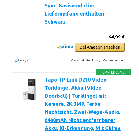
Sync-Basismodul im
Lieferumfang enthalten –
Schwarz
64,99 €
Bei Amazon ansehen
*
Preis inkl. MwSt., zzgl. Versandkosten
Anzeige
EMPFEHLUNG
Tapo TP-Link D210 Video-
Türklingel Akku (Video
Doorbell) | Türklingel mit
Kamera, 2K 3MP, Farbe
Nachtsicht, Zwei-Wege-Audio,
6400mAh Nicht entfernbarer
Akku, KI-Erkennung, Mit Chime