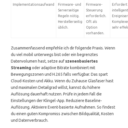
Implementationsaufwand
Firmware- und
Firmware-
Erfordert
Serverseitige
Steuerung
intelligen
Regeln nötig.
erforderlich.
Ereignise
Herstellerseitig
Oft als
Komplexe
üblich.
Option
sehr effek
vorhanden.
Zusammenfassend empfehle ich dir folgende Praxis. Wenn
du viel mobil unterwegs bist oder ein begrenztes
Datenvolumen hast, setze auf
szenenbasiertes
Streaming
oder adaptive Bitrate kombiniert mit
Bewegungszonen und H.265 falls verfügbar. Das spart
Cloud-Kosten und Akku. Wenn du Zuhause Glasfaser hast
und maximalen Detailgrad willst, kannst du höhere
Auflösung dauerhaft nutzen. Prüfe in jedem Fall die
Einstellungen der Klingel-App. Reduziere Baseline-
Auflösung. Aktiviere Event-basierte Aufnahmen. So findest
du einen guten Kompromiss zwischen Bildqualität, Kosten
und Datenverbrauch.