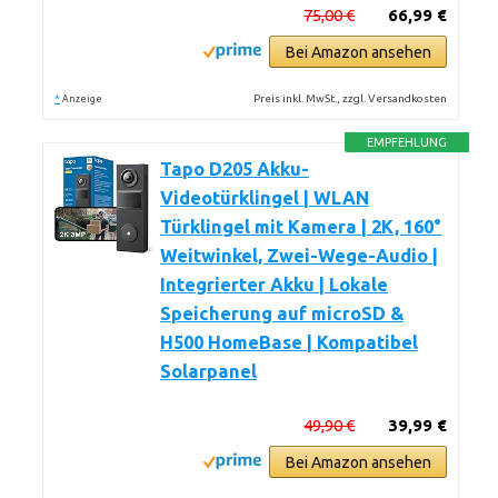
75,00 €
66,99 €
Bei Amazon ansehen
*
Preis inkl. MwSt., zzgl. Versandkosten
Anzeige
EMPFEHLUNG
Tapo D205 Akku-
Videotürklingel | WLAN
Türklingel mit Kamera | 2K, 160°
Weitwinkel, Zwei-Wege-Audio |
Integrierter Akku | Lokale
Speicherung auf microSD &
H500 HomeBase | Kompatibel
Solarpanel
49,90 €
39,99 €
Bei Amazon ansehen