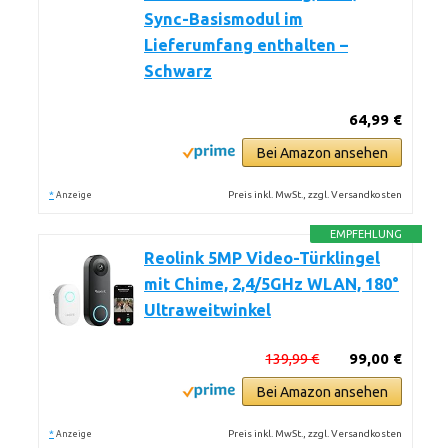
Sync-Basismodul im
Lieferumfang enthalten –
Schwarz
64,99 €
Bei Amazon ansehen
*
Preis inkl. MwSt., zzgl. Versandkosten
Anzeige
EMPFEHLUNG
Reolink 5MP Video-Türklingel
mit Chime, 2,4/5GHz WLAN, 180°
Ultraweitwinkel
139,99 €
99,00 €
Bei Amazon ansehen
*
Preis inkl. MwSt., zzgl. Versandkosten
Anzeige