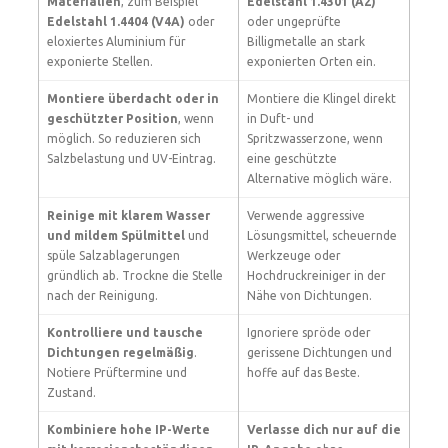
Materialien
, zum Beispiel
Edelstahl 1.4301 (A2)
Edelstahl 1.4404 (V4A)
oder
oder ungeprüfte
eloxiertes Aluminium für
Billigmetalle an stark
exponierte Stellen.
exponierten Orten ein.
Montiere überdacht oder in
Montiere die Klingel direkt
geschützter Position
, wenn
in Duft- und
möglich. So reduzieren sich
Spritzwasserzone, wenn
Salzbelastung und UV-Eintrag.
eine geschützte
Alternative möglich wäre.
Reinige mit klarem Wasser
Verwende aggressive
und mildem Spülmittel
und
Lösungsmittel, scheuernde
spüle Salzablagerungen
Werkzeuge oder
gründlich ab. Trockne die Stelle
Hochdruckreiniger in der
nach der Reinigung.
Nähe von Dichtungen.
Kontrolliere und tausche
Ignoriere spröde oder
Dichtungen regelmäßig
.
gerissene Dichtungen und
Notiere Prüftermine und
hoffe auf das Beste.
Zustand.
Kombiniere hohe IP-Werte
Verlasse dich nur auf die