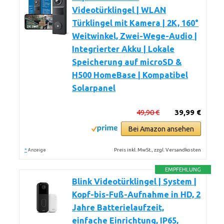
Videotürklingel | WLAN
Türklingel mit Kamera | 2K, 160°
Weitwinkel, Zwei-Wege-Audio |
Integrierter Akku | Lokale
Speicherung auf microSD &
H500 HomeBase | Kompatibel
Solarpanel
49,90 €
39,99 €
Bei Amazon ansehen
*
Preis inkl. MwSt., zzgl. Versandkosten
Anzeige
EMPFEHLUNG
Blink Videotürklingel | System |
Kopf-bis-Fuß-Aufnahme in HD, 2
Jahre Batterielaufzeit,
einfache Einrichtung, IP65,