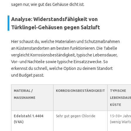
sagen nur, wie gut das Gehäuse dicht ist.
Analyse: Widerstandsfähigkeit von
Türklingel-Gehäusen gegen Salzluft
Hier schaust du, welche Materialien und Schutzmaßnahmen
an Küstenstandorten am besten funktionieren. Die Tabelle
vergleicht Korrosionsbeständigkeit, typische Lebensdauer,
Vor- und Nachteile sowie typische Einsatzzwecke. So
erkennst du schnell, welche Option zu deinem Standort
und Budget passt.
MATERIAL /
KORROSIONSBESTÄNDIGKEIT
TYPISCHE
MASSNAHME
LEBENSDAU
KÜSTE
Edelstahl 1.4404
Sehr gut gegen Chloride
15–30+ Jahr
(V4A)
(wenig Wart