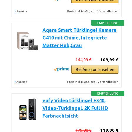
*
Preis inkl. MwSt., zzgl. Versandkosten
Anzeige
EMPFEHLUNG
Aqara Smart Türklingel Kamera
G410 mit Chime, Integrierte
Matter Hub,Grau
144,99 €
109,99 €
Bei Amazon ansehen
*
Preis inkl. MwSt., zzgl. Versandkosten
Anzeige
EMPFEHLUNG
eufy Video türklingel E340,
Video-Türklingel, 2K Full HD
Farbnachtsicht
179,00 €
119,00 €