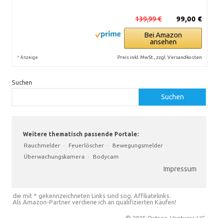
139,99 €
99,00 €
Bei Amazon
ansehen
*
Preis inkl. MwSt., zzgl. Versandkosten
Anzeige
Suchen
Suchen
Weitere thematisch passende Portale:
Rauchmelder
·
Feuerlöscher
·
Bewegungsmelder
·
Überwachungskamera
·
Bodycam
Impressum
die mit * gekennzeichneten Links sind sog. Affiliatelinks.
Als Amazon-Partner verdiene ich an qualifizierten Käufen!
© 2025 Ostsee-Ventures UG