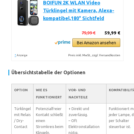
BOIFUN 2K WLAN Video
Türklingel mit Kamera, Alexa-
kompatibel,180° Sichtfeld
79,99 €
59,99 €
Bei Amazon ansehen
*
Preis inkl. MwSt., zzgl. Versandkosten
Anzeige
Übersichtstabelle der Optionen
OPTION
WIE ES
VOR- UND
KOMPATIBILIT
FUNKTIONIERT
NACHTEILE
Türklingel
Potenzialfreier
+ Direkt und
Funktioniert m
mit Relais
Kontakt schließt
zuverlässig.
jeder Lampe, d
/ Dry-
einen
– Oft
per Schalter
Contact
Stromkreis beim
Elektroinstallation
steuerbar ist.
Klingeln.
nötig.