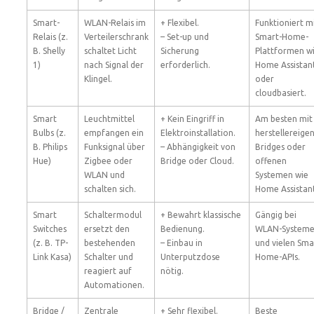
Smart-
WLAN-Relais im
+ Flexibel.
Funktioniert m
Relais (z.
Verteilerschrank
– Set-up und
Smart-Home-
B. Shelly
schaltet Licht
Sicherung
Plattformen w
1)
nach Signal der
erforderlich.
Home Assistan
Klingel.
oder
cloudbasiert.
Smart
Leuchtmittel
+ Kein Eingriff in
Am besten mit
Bulbs (z.
empfangen ein
Elektroinstallation.
herstellereige
B. Philips
Funksignal über
– Abhängigkeit von
Bridges oder
Hue)
Zigbee oder
Bridge oder Cloud.
offenen
WLAN und
Systemen wie
schalten sich.
Home Assistant
Smart
Schaltermodul
+ Bewahrt klassische
Gängig bei
Switches
ersetzt den
Bedienung.
WLAN-System
(z. B. TP-
bestehenden
– Einbau in
und vielen Sma
Link Kasa)
Schalter und
Unterputzdose
Home-APIs.
reagiert auf
nötig.
Automationen.
Bridge /
Zentrale
+ Sehr flexibel.
Beste