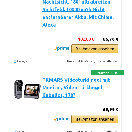
Nachtsicht, 180° ultrabreiten
Sichtfeld, 10000 mAh Nicht
entfernbarer Akku, Mit Chime,
Alexa
102,00 €
86,70 €
Bei Amazon ansehen
*
Preis inkl. MwSt., zzgl. Versandkosten
Anzeige
EMPFEHLUNG
TKMARS Videotürklingel mit
Monitor, Video Türklingel
Kabellos, 170°
69,99 €
Bei Amazon ansehen
*
Preis inkl. MwSt., zzgl. Versandkosten
Anzeige