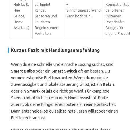
Hub (z. B.
verbindet
–
Kompatibilität
Hue
Klingel,
Einrichtungsaufwand
bei offenen
Bridge,
Sensoren und
kann hoch sein.
Systemen.
Home
Leuchten.
Proprietäre
Assistant)
Regeln steuern
Bridges für
Verhalten.
eigene Produkt
Kurzes Fazit mit Handlungsempfehlung
Wenn du eine schnelle und einfache Lösung suchst, sind
Smart Bulbs
oder ein
Smart Switch
oft am besten. Du
vermeidest große Elektroarbeiten. Wenn du maximale
Zuverlässigkeit und lokale Steuerung willst, ist ein
Relais
oder ein
Smart-Relais
die richtige Wahl. Für komplexe
Szenen lohnt sich ein Hub oder Home Assistant. Prüfe
zuerst, ob deine Klingel einen potenzialfreien Kontakt hat.
Dann entscheide, ob du selbst installieren willst oder einen
Elektriker brauchst.