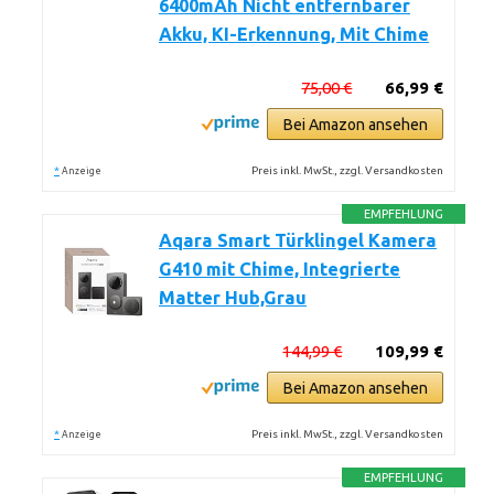
6400mAh Nicht entfernbarer
Akku, KI-Erkennung, Mit Chime
75,00 €
66,99 €
Bei Amazon ansehen
*
Preis inkl. MwSt., zzgl. Versandkosten
Anzeige
EMPFEHLUNG
Aqara Smart Türklingel Kamera
G410 mit Chime, Integrierte
Matter Hub,Grau
144,99 €
109,99 €
Bei Amazon ansehen
*
Preis inkl. MwSt., zzgl. Versandkosten
Anzeige
EMPFEHLUNG