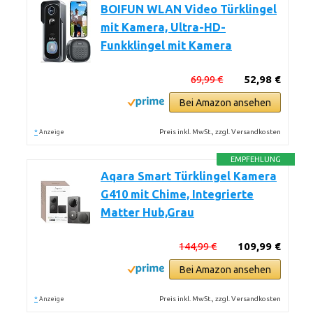
BOIFUN WLAN Video Türklingel
mit Kamera, Ultra-HD-
Funkklingel mit Kamera
69,99 €
52,98 €
Bei Amazon ansehen
*
Preis inkl. MwSt., zzgl. Versandkosten
Anzeige
EMPFEHLUNG
Aqara Smart Türklingel Kamera
G410 mit Chime, Integrierte
Matter Hub,Grau
144,99 €
109,99 €
Bei Amazon ansehen
*
Preis inkl. MwSt., zzgl. Versandkosten
Anzeige