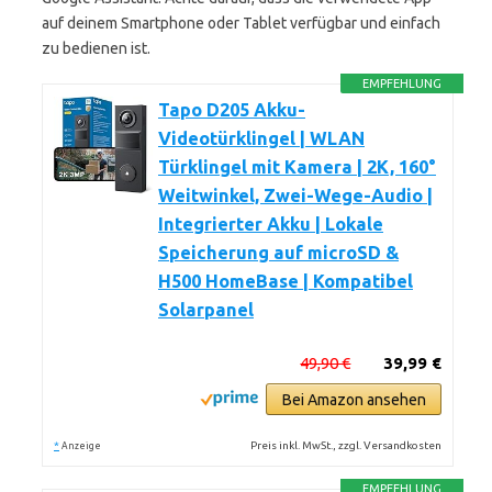
auf deinem Smartphone oder Tablet verfügbar und einfach
zu bedienen ist.
EMPFEHLUNG
Tapo D205 Akku-
Videotürklingel | WLAN
Türklingel mit Kamera | 2K, 160°
Weitwinkel, Zwei-Wege-Audio |
Integrierter Akku | Lokale
Speicherung auf microSD &
H500 HomeBase | Kompatibel
Solarpanel
49,90 €
39,99 €
Bei Amazon ansehen
*
Preis inkl. MwSt., zzgl. Versandkosten
Anzeige
EMPFEHLUNG