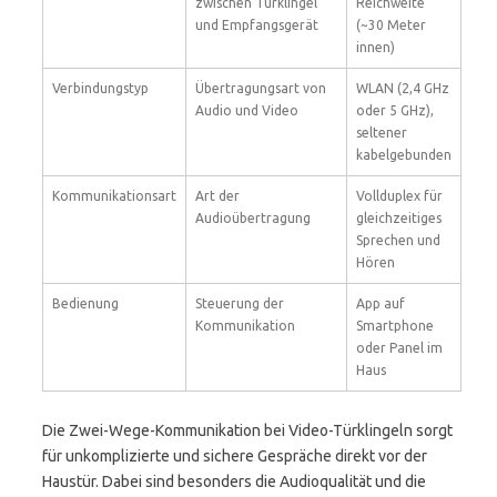
zwischen Türklingel
Reichweite
und Empfangsgerät
(~30 Meter
innen)
Verbindungstyp
Übertragungsart von
WLAN (2,4 GHz
Audio und Video
oder 5 GHz),
seltener
kabelgebunden
Kommunikationsart
Art der
Vollduplex für
Audioübertragung
gleichzeitiges
Sprechen und
Hören
Bedienung
Steuerung der
App auf
Kommunikation
Smartphone
oder Panel im
Haus
Die Zwei-Wege-Kommunikation bei Video-Türklingeln sorgt
für unkomplizierte und sichere Gespräche direkt vor der
Haustür. Dabei sind besonders die Audioqualität und die