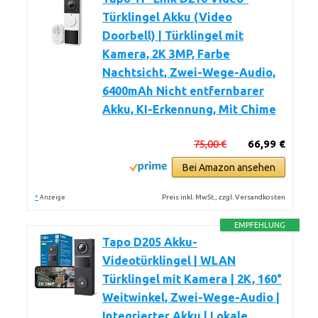
Türklingel Akku (Video
Doorbell) | Türklingel mit
Kamera, 2K 3MP, Farbe
Nachtsicht, Zwei-Wege-Audio,
6400mAh Nicht entfernbarer
Akku, KI-Erkennung, Mit Chime
75,00 €
66,99 €
Bei Amazon ansehen
*
Preis inkl. MwSt., zzgl. Versandkosten
Anzeige
EMPFEHLUNG
Tapo D205 Akku-
Videotürklingel | WLAN
Türklingel mit Kamera | 2K, 160°
Weitwinkel, Zwei-Wege-Audio |
Integrierter Akku | Lokale