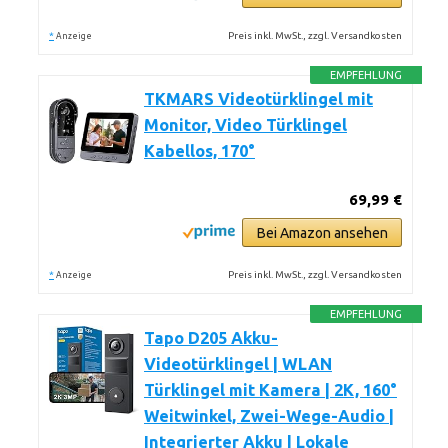
*
Preis inkl. MwSt., zzgl. Versandkosten
Anzeige
EMPFEHLUNG
TKMARS Videotürklingel mit
Monitor, Video Türklingel
Kabellos, 170°
69,99 €
Bei Amazon ansehen
*
Preis inkl. MwSt., zzgl. Versandkosten
Anzeige
EMPFEHLUNG
Tapo D205 Akku-
Videotürklingel | WLAN
Türklingel mit Kamera | 2K, 160°
Weitwinkel, Zwei-Wege-Audio |
Integrierter Akku | Lokale