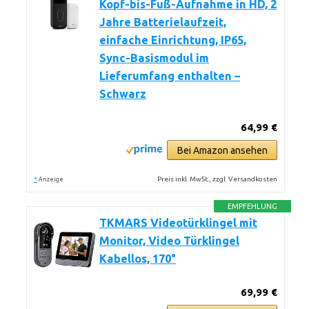
Kopf-bis-Fuß-Aufnahme in HD, 2
Jahre Batterielaufzeit,
einfache Einrichtung, IP65,
Sync-Basismodul im
Lieferumfang enthalten –
Schwarz
64,99 €
Bei Amazon ansehen
*
Preis inkl. MwSt., zzgl. Versandkosten
Anzeige
EMPFEHLUNG
TKMARS Videotürklingel mit
Monitor, Video Türklingel
Kabellos, 170°
69,99 €