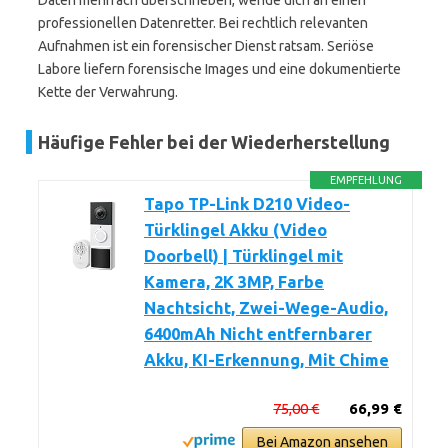
Daten mehrfach überschrieben, wende dich an einen
professionellen Datenretter. Bei rechtlich relevanten
Aufnahmen ist ein forensischer Dienst ratsam. Seriöse
Labore liefern forensische Images und eine dokumentierte
Kette der Verwahrung.
Häufige Fehler bei der Wiederherstellung
EMPFEHLUNG
Tapo TP-Link D210 Video-
Türklingel Akku (Video
Doorbell) | Türklingel mit
Kamera, 2K 3MP, Farbe
Nachtsicht, Zwei-Wege-Audio,
6400mAh Nicht entfernbarer
Akku, KI-Erkennung, Mit Chime
75,00 €
66,99 €
Bei Amazon ansehen