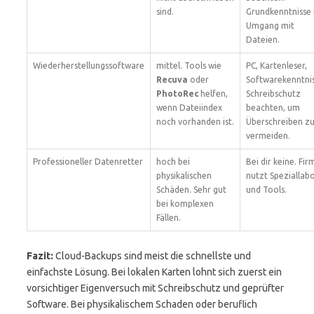
sind.
Grundkenntnisse
Umgang mit
Dateien.
Wiederherstellungssoftware
mittel. Tools wie
PC, Kartenleser,
Recuva
oder
Softwarekenntnis
PhotoRec
helfen,
Schreibschutz
wenn Dateiindex
beachten, um
noch vorhanden ist.
Überschreiben z
vermeiden.
Professioneller Datenretter
hoch bei
Bei dir keine. Fir
physikalischen
nutzt Speziallab
Schäden. Sehr gut
und Tools.
bei komplexen
Fällen.
Fazit:
Cloud-Backups sind meist die schnellste und
einfachste Lösung. Bei lokalen Karten lohnt sich zuerst ein
vorsichtiger Eigenversuch mit Schreibschutz und geprüfter
Software. Bei physikalischem Schaden oder beruflich