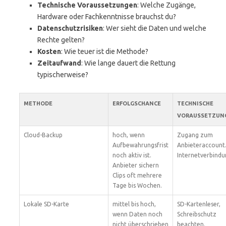
Technische Voraussetzungen
: Welche Zugänge,
Hardware oder Fachkenntnisse brauchst du?
Datenschutzrisiken
: Wer sieht die Daten und welche
Rechte gelten?
Kosten
: Wie teuer ist die Methode?
Zeitaufwand
: Wie lange dauert die Rettung
typischerweise?
METHODE
ERFOLGSCHANCE
TECHNISCHE
VORAUSSETZUN
Cloud-Backup
hoch, wenn
Zugang zum
Aufbewahrungsfrist
Anbieteraccount
noch aktiv ist.
Internetverbindu
Anbieter sichern
Clips oft mehrere
Tage bis Wochen.
Lokale SD-Karte
mittel bis hoch,
SD-Kartenleser,
wenn Daten noch
Schreibschutz
nicht überschrieben
beachten.