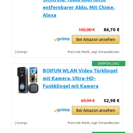
entfernbarer Akku, Mit Chime,
Alexa
102,00 €
86,70 €
Bei Amazon ansehen
*
Preis inkl. MwSt., zzgl. Versandkosten
Anzeige
EMPFEHLUNG
BOIFUN WLAN Video Türklingel
mit Kamera, Ultra-HD-
Funkklingel mit Kamera
69,99 €
52,98 €
Bei Amazon ansehen
*
Preis inkl. MwSt., zzgl. Versandkosten
Anzeige