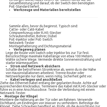
Gesamtleistung und darauf, ob der Switch den benötigten
PoE-Standard liefert.
Werkzeuge und Materialien bereitstellen
Sammle alles, bevor du beginnst. Typisch sind:
Cat5e- oder Cat6-Kabel
Crimpwerkzeug oder RJ45-Stecker
Schraubendreher, Bohrer, Dübel
PoE-Injektor oder PoE-Switch
Netzwerk-Tester
Montagehalterung und Dichtungsmaterial
Verlegeweg planen
Lege die Route vom Switch oder Injektor bis zur Tür fest.
Berücksichtige maximale Kabellänge von etwa 100 Metern.
Wähle sichere Wege. Vermeide direkte Sonneneinstrahlung und
starke Wärmequellen.
Strom und Netzwerk absichern
Schalte die betroffenen Stromkreise ab, wenn du in der Nähe
von Hausinstallationen arbeitest. Trenne Router oder
Netzwerkgeräte nur dann, wenn nötig. Sicherheit geht vor.
Kabel verlegen und anschließen
Ziehe das Ethernet-Kabel entlang der geplanten Route. Achte auf
ausreichenden Knickradius. Terminiere das Kabel mit RJ45-Stecker oder
führe es in eine Anschlussdose. Teste die Verbindung mit einem
Netzwerk-Tester.
Montage der Klingel
Montiere die Halterung an der Tür oder am Rahmen. Verwende
Dichtband, um Eindringen von Wasser zu verhindern. Befestige die
Klingel. Ziehe Schrauben handfest an. Prüfe, ob die Ausrichtung zur