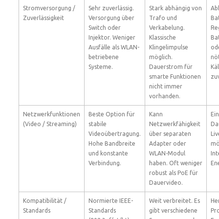
Stromversorgung /
Sehr zuverlässig.
Stark abhängig von
Ab
Zuverlässigkeit
Versorgung über
Trafo und
Bat
Switch oder
Verkabelung.
Re
Injektor. Weniger
Klassische
Ba
Ausfälle als WLAN-
Klingelimpulse
od
betriebene
möglich.
nö
Systeme.
Dauerstrom für
Kä
smarte Funktionen
zuv
nicht immer
vorhanden.
Netzwerkfunktionen
Beste Option für
Kann
Ei
(Video / Streaming)
stabile
Netzwerkfähigkeit
Da
Videoübertragung.
über separaten
Li
Hohe Bandbreite
Adapter oder
mög
und konstante
WLAN-Modul
In
Verbindung.
haben. Oft weniger
En
robust als PoE für
Dauervideo.
Kompatibilität /
Normierte IEEE-
Weit verbreitet. Es
He
Standards
Standards
gibt verschiedene
Pr