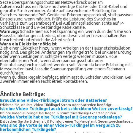
Setze Überspannungsschutz am Netzwerkrack oder am
Außenanschluss ein. Nutze hochwertige Cat5e- oder Cat6-Kabel und
geprüfte Steckverbinder. Achte auf ausreichende Belüftung für
Switches. Verwende PoE-Geräte mit Erkennungsprotokoll, statt passiver
Einspeisung, wenn möglich. Prüfe die Leistung des Switches im
Verhältnis zum Gesamtbedarf. Bei Außeninstallationen achte auf IP-
Schutzklasse und UV-beständige Kabelkanäle.
Warnung:
Schalte niemals Netzspannung ein, wenn du in der Nähe von
Hausstromleitungen arbeitest, ohne diese vorher freizuschalten. Bei
Unsicherheit unterbrich die Arbeit sofort.
Wann ein Elektriker nötig ist
Zieh einen Elektriker hinzu, wenn Arbeiten an der Hausnetzinstallation
nötig sind. Das gilt bei Änderungen am Klingeltrafo, bei unklarer Erdung
oder wenn Leitungen in Schlitzen verlegt werden müssen. Hole
ebenfalls einen Profi, wenn Überspannungsschutz oder
Potentialausgleich installiert werden soll. Wenn du keine Erfahrung mit
Messgeräten hast, lass die Spannungsprüfung von einem Fachmann
durchführen.
Wenn du diese Regeln befolgst, minimierst du Schäden und Risiken. Bei
Zweifeln immer einen Fachbetrieb kontaktieren.
Ähnliche Beiträge:
Braucht eine Video-Türklingel Strom oder Batterien?
Erfahren Sie, ob Ihre Video-Türklingel Strom oder Batterien benötigt –...
Ist eine Video-Türklingel auch bei schlechtem Wetter zuverlässig?
Ist Ihre Video-Türklingel bei Regen & Sturm zuverlässig? Experten prüfen...
Welche Vorteile hat eine Türklingel mit Gegensprechanlage?
Entdecken Sie die Sicherheit & Komfort einer Türklingel mit Gegensprechanlage...
Was sind die Vorteile einer Video-Türklingel im Vergleich zu
herkömmlichen Türklingeln?