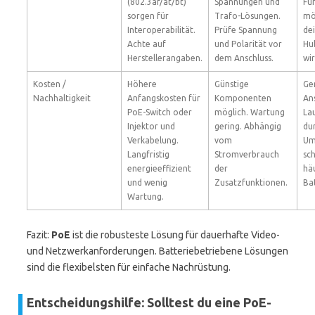
(802.3af/at/bt)
Spannungen und
Fu
sorgen für
Trafo-Lösungen.
mö
Interoperabilität.
Prüfe Spannung
de
Achte auf
und Polarität vor
Hu
Herstellerangaben.
dem Anschluss.
wir
Kosten /
Höhere
Günstige
Ge
Nachhaltigkeit
Anfangskosten für
Komponenten
An
PoE-Switch oder
möglich. Wartung
La
Injektor und
gering. Abhängig
du
Verkabelung.
vom
Um
Langfristig
Stromverbrauch
sch
energieeffizient
der
hä
und wenig
Zusatzfunktionen.
Ba
Wartung.
Fazit:
PoE
ist die robusteste Lösung für dauerhafte Video-
und Netzwerkanforderungen. Batteriebetriebene Lösungen
sind die flexibelsten für einfache Nachrüstung.
Entscheidungshilfe: Solltest du eine PoE-