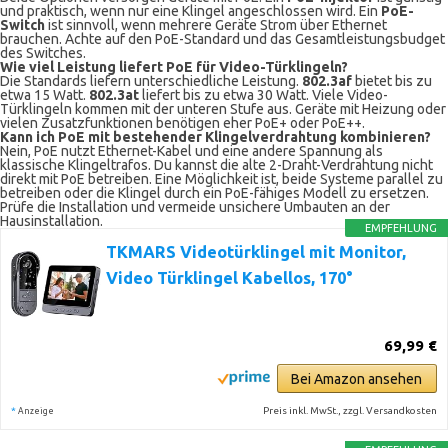
und praktisch, wenn nur eine Klingel angeschlossen wird. Ein
PoE-
Switch
ist sinnvoll, wenn mehrere Geräte Strom über Ethernet
brauchen. Achte auf den PoE-Standard und das Gesamtleistungsbudget
des Switches.
Wie viel Leistung liefert PoE für Video-Türklingeln?
Die Standards liefern unterschiedliche Leistung.
802.3af
bietet bis zu
etwa 15 Watt.
802.3at
liefert bis zu etwa 30 Watt. Viele Video-
Türklingeln kommen mit der unteren Stufe aus. Geräte mit Heizung oder
vielen Zusatzfunktionen benötigen eher PoE+ oder PoE++.
Kann ich PoE mit bestehender Klingelverdrahtung kombinieren?
Nein, PoE nutzt Ethernet-Kabel und eine andere Spannung als
klassische Klingeltrafos. Du kannst die alte 2-Draht-Verdrahtung nicht
direkt mit PoE betreiben. Eine Möglichkeit ist, beide Systeme parallel zu
betreiben oder die Klingel durch ein PoE-fähiges Modell zu ersetzen.
Prüfe die Installation und vermeide unsichere Umbauten an der
Hausinstallation.
EMPFEHLUNG
TKMARS Videotürklingel mit Monitor,
Video Türklingel Kabellos, 170°
69,99 €
Bei Amazon ansehen
*
Preis inkl. MwSt., zzgl. Versandkosten
Anzeige