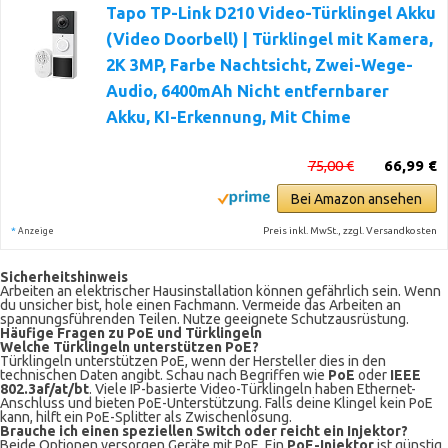
Tapo TP-Link D210 Video-Türklingel Akku
(Video Doorbell) | Türklingel mit Kamera,
2K 3MP, Farbe Nachtsicht, Zwei-Wege-
Audio, 6400mAh Nicht entfernbarer
Akku, KI-Erkennung, Mit Chime
75,00 €
66,99 €
Bei Amazon ansehen
*
Preis inkl. MwSt., zzgl. Versandkosten
Anzeige
Sicherheitshinweis
Arbeiten an elektrischer Hausinstallation können gefährlich sein. Wenn
du unsicher bist, hole einen Fachmann. Vermeide das Arbeiten an
spannungsführenden Teilen. Nutze geeignete Schutzausrüstung.
Häufige Fragen zu PoE und Türklingeln
Welche Türklingeln unterstützen PoE?
Türklingeln unterstützen PoE, wenn der Hersteller dies in den
technischen Daten angibt. Schau nach Begriffen wie
PoE
oder
IEEE
802.3af/at/bt
. Viele IP-basierte Video-Türklingeln haben Ethernet-
Anschluss und bieten PoE-Unterstützung. Falls deine Klingel kein PoE
kann, hilft ein PoE-Splitter als Zwischenlösung.
Brauche ich einen speziellen Switch oder reicht ein Injektor?
Beide Optionen versorgen Geräte mit PoE. Ein
PoE-Injektor
ist günstig