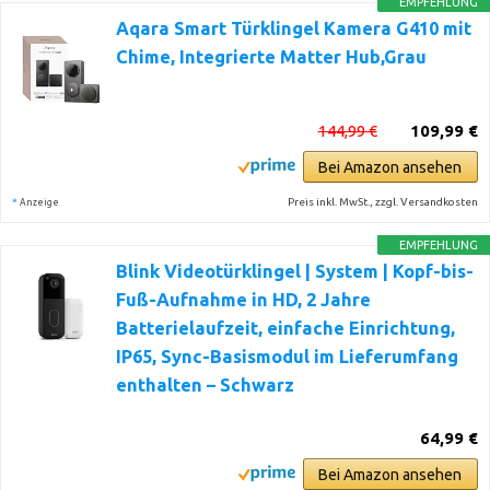
EMPFEHLUNG
Aqara Smart Türklingel Kamera G410 mit
Chime, Integrierte Matter Hub,Grau
144,99 €
109,99 €
Bei Amazon ansehen
*
Preis inkl. MwSt., zzgl. Versandkosten
Anzeige
EMPFEHLUNG
Blink Videotürklingel | System | Kopf-bis-
Fuß-Aufnahme in HD, 2 Jahre
Batterielaufzeit, einfache Einrichtung,
IP65, Sync-Basismodul im Lieferumfang
enthalten – Schwarz
64,99 €
Bei Amazon ansehen