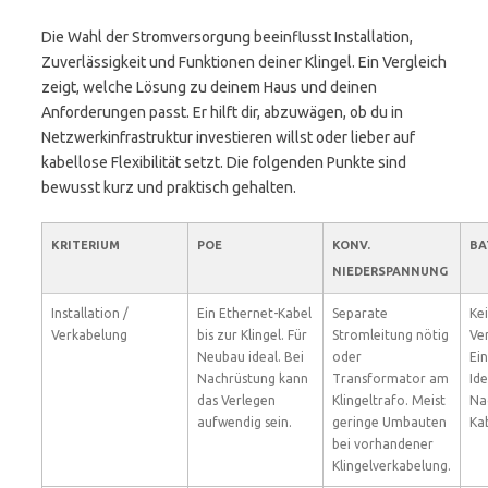
Die Wahl der Stromversorgung beeinflusst Installation,
Zuverlässigkeit und Funktionen deiner Klingel. Ein Vergleich
zeigt, welche Lösung zu deinem Haus und deinen
Anforderungen passt. Er hilft dir, abzuwägen, ob du in
Netzwerkinfrastruktur investieren willst oder lieber auf
kabellose Flexibilität setzt. Die folgenden Punkte sind
bewusst kurz und praktisch gehalten.
KRITERIUM
POE
KONV.
BA
NIEDERSPANNUNG
Installation /
Ein Ethernet-Kabel
Separate
Ke
Verkabelung
bis zur Klingel. Für
Stromleitung nötig
Ve
Neubau ideal. Bei
oder
Ei
Nachrüstung kann
Transformator am
Ide
das Verlegen
Klingeltrafo. Meist
Na
aufwendig sein.
geringe Umbauten
Ka
bei vorhandener
Klingelverkabelung.