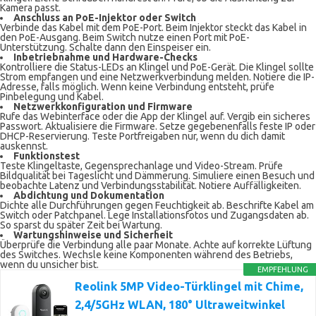
Kamera passt.
Anschluss an PoE-Injektor oder Switch
Verbinde das Kabel mit dem PoE-Port. Beim Injektor steckt das Kabel in
den PoE-Ausgang. Beim Switch nutze einen Port mit PoE-
Unterstützung. Schalte dann den Einspeiser ein.
Inbetriebnahme und Hardware-Checks
Kontrolliere die Status-LEDs an Klingel und PoE-Gerät. Die Klingel sollte
Strom empfangen und eine Netzwerkverbindung melden. Notiere die IP-
Adresse, falls möglich. Wenn keine Verbindung entsteht, prüfe
Pinbelegung und Kabel.
Netzwerkkonfiguration und Firmware
Rufe das Webinterface oder die App der Klingel auf. Vergib ein sicheres
Passwort. Aktualisiere die Firmware. Setze gegebenenfalls feste IP oder
DHCP-Reservierung. Teste Portfreigaben nur, wenn du dich damit
auskennst.
Funktionstest
Teste Klingeltaste, Gegensprechanlage und Video-Stream. Prüfe
Bildqualität bei Tageslicht und Dämmerung. Simuliere einen Besuch und
beobachte Latenz und Verbindungsstabilität. Notiere Auffälligkeiten.
Abdichtung und Dokumentation
Dichte alle Durchführungen gegen Feuchtigkeit ab. Beschrifte Kabel am
Switch oder Patchpanel. Lege Installationsfotos und Zugangsdaten ab.
So sparst du später Zeit bei Wartung.
Wartungshinweise und Sicherheit
Überprüfe die Verbindung alle paar Monate. Achte auf korrekte Lüftung
des Switches. Wechsle keine Komponenten während des Betriebs,
wenn du unsicher bist.
EMPFEHLUNG
Reolink 5MP Video-Türklingel mit Chime,
2,4/5GHz WLAN, 180° Ultraweitwinkel