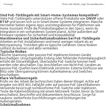
*
Preis inkl. MwSt., zzgl. Versandkosten
Anzeige
Sind PoE-Türklingeln mit Smart-Home-Systemen kompatibel?
Viele PoE-Türklingeln unterstützen offene Protokolle wie
ONVIF
oder
RTSP
und lassen sich so in Smart-Home-Systeme integrieren. Manche
Hersteller bieten eigene Apps und Integrationen für Plattformen wie
Home Assistant. Prüfe die Protokollangaben in den Specs, wenn du
Integration in ein vorhandenes System planst. Achte außerdem auf
Firmware-Updates für Sicherheit und Kompatibilität.
Warnhinweise und Sicherheitsmaßnahmen bei PoE-Türklingeln
Arbeiten an PoE-Installationen sind meist weniger riskant als an
Netzspannung. Trotzdem gibt es typische Gefahren. Diese Risiken
solltest du kennen und aktiv vermeiden.
Typische Risiken
Falsche Spannung oder passive PoE-Injektoren können Geräte
beschädigen. Unsachgemäße Erdung oder fehlender Potentialausgleich
erhöht die Störanfälligkeit. Überlastete PoE-Switche können heiß
werden oder abschalten. Das Anschließen von Nicht-PoE-Geräten an
passive PoE-Quellen kann Elektronik zerstören. Externe Einflüsse wie
Blitz oder Überspannung können Außenkameras und Switches
beschädigen.
Klare Verhaltensregeln
Prüfe vor der Arbeit die technischen Daten deiner Klingel. Achte auf
Angabe von IEEE 802.3af/at/bt oder auf passive PoE-Spezifikationen.
Verwende bevorzugt normkonforme PoE-Switche oder Injektoren.
Teste die Kabelverbindung mit einem Netzwerk-Tester, bevor du Strom
einschaltest. Beschrifte und dokumentiere Anschlüsse. Sorge für
saubere, wetterfeste Durchführungen und Dichtungen bei
Außengeräten.
Schutzmaßnahmen