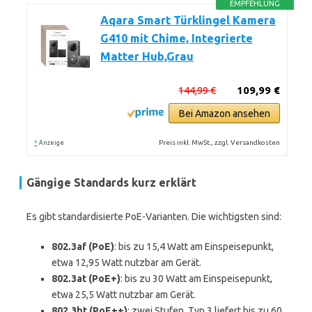
EMPFEHLUNG
Aqara Smart Türklingel Kamera
G410 mit Chime, Integrierte
Matter Hub,Grau
144,99 €
109,99 €
Bei Amazon ansehen
*
Preis inkl. MwSt., zzgl. Versandkosten
Anzeige
Gängige Standards kurz erklärt
Es gibt standardisierte PoE-Varianten. Die wichtigsten sind:
802.3af (PoE)
: bis zu 15,4 Watt am Einspeisepunkt,
etwa 12,95 Watt nutzbar am Gerät.
802.3at (PoE+)
: bis zu 30 Watt am Einspeisepunkt,
etwa 25,5 Watt nutzbar am Gerät.
802.3bt (PoE++)
: zwei Stufen. Typ 3 liefert bis zu 60