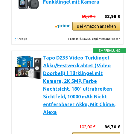
Funkklingel mit Kamera
69,99 €
52,98 €
Bei Amazon ansehen
*
Preis inkl. MwSt., zzgl. Versandkosten
Anzeige
EMPFEHLUNG
Tapo D235 Video-Türklingel
Akku/Festverdrahtet (Video
Doorbell) | Türklingel mit
Kamera, 2K 5MP, Farbe
Nachtsicht, 180° ultrabreiten
Sichtfeld, 10000 mAh Nicht
entfernbarer Akku, Mit Chime,
Alexa
102,00 €
86,70 €