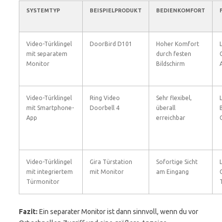
SYSTEMTYP
BEISPIELPRODUKT
BEDIENKOMFORT
Video-Türklingel
DoorBird D101
Hoher Komfort
L
mit separatem
durch festen
Monitor
Bildschirm
Video-Türklingel
Ring Video
Sehr flexibel,
L
mit Smartphone-
Doorbell 4
überall
App
erreichbar
Video-Türklingel
Gira Türstation
Sofortige Sicht
L
mit integriertem
mit Monitor
am Eingang
Türmonitor
Fazit:
Ein separater Monitor ist dann sinnvoll, wenn du vor