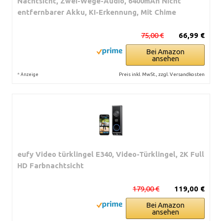
Nachtsicht, Zwei-Wege-Audio, 6400mAh Nicht
entfernbarer Akku, KI-Erkennung, Mit Chime
75,00 €
66,99 €
Bei Amazon
ansehen
*
Preis inkl. MwSt., zzgl. Versandkosten
Anzeige
eufy Video türklingel E340, Video-Türklingel, 2K Full
HD Farbnachtsicht
179,00 €
119,00 €
Bei Amazon
ansehen