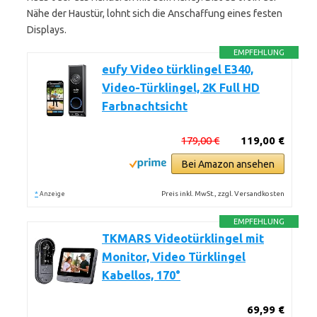
Nähe der Haustür, lohnt sich die Anschaffung eines festen
Displays.
EMPFEHLUNG
eufy Video türklingel E340,
Video-Türklingel, 2K Full HD
Farbnachtsicht
179,00 €
119,00 €
Bei Amazon ansehen
*
Preis inkl. MwSt., zzgl. Versandkosten
Anzeige
EMPFEHLUNG
TKMARS Videotürklingel mit
Monitor, Video Türklingel
Kabellos, 170°
69,99 €