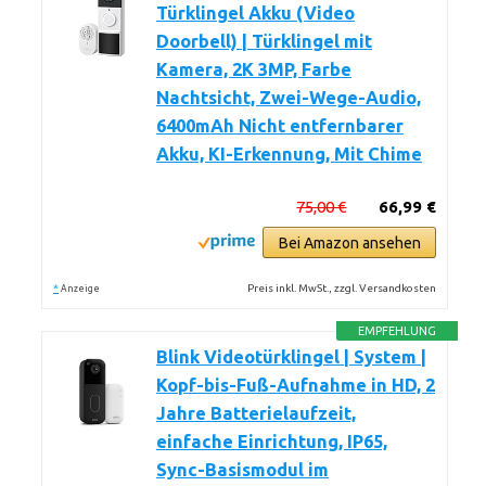
Türklingel Akku (Video
Doorbell) | Türklingel mit
Kamera, 2K 3MP, Farbe
Nachtsicht, Zwei-Wege-Audio,
6400mAh Nicht entfernbarer
Akku, KI-Erkennung, Mit Chime
75,00 €
66,99 €
Bei Amazon ansehen
*
Preis inkl. MwSt., zzgl. Versandkosten
Anzeige
EMPFEHLUNG
Blink Videotürklingel | System |
Kopf-bis-Fuß-Aufnahme in HD, 2
Jahre Batterielaufzeit,
einfache Einrichtung, IP65,
Sync-Basismodul im